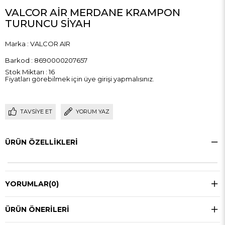
VALCOR AİR MERDANE KRAMPON
TURUNCU SİYAH
Marka
:
VALCOR AIR
Barkod
:
8690000207657
Stok Miktarı
:
16
Fiyatları görebilmek için üye girişi yapmalısınız.
TAVSIYE ET
YORUM YAZ
ÜRÜN ÖZELLIKLERI
YORUMLAR
(0)
ÜRÜN ÖNERILERI