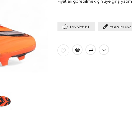
Fiyatları görebilmek için üye girişi yapma
TAVSIYE ET
YORUM YAZ