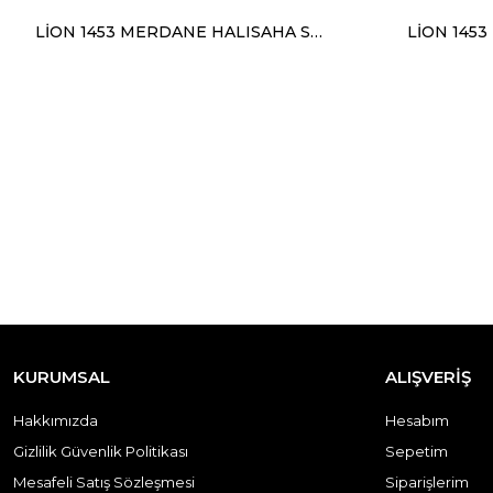
LİON 1453 MERDANE HALISAHA SARI SİYAH
KURUMSAL
ALIŞVERİŞ
Hakkımızda
Hesabım
Gizlilik Güvenlik Politikası
Sepetim
Mesafeli Satış Sözleşmesi
Siparişlerim