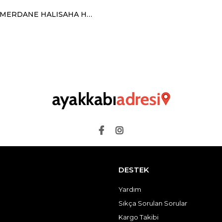
LİON 1453 MERDANE HALISAHA HARDAL SİYAH
DESTEK
Yardım
Sıkça Sorulan Sorular
Kargo Takibi