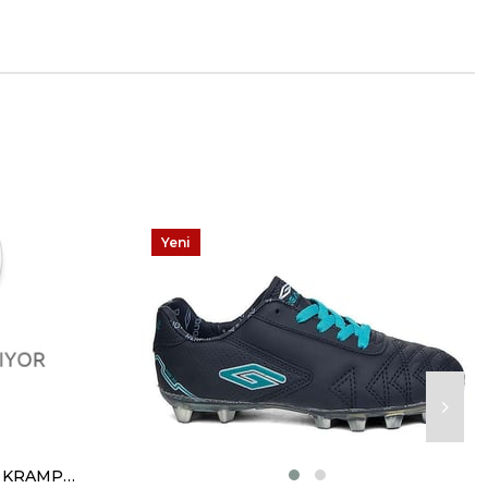
Yeni
Ürün
DUGANA 2301 MERDANE KRAMPON SİYAH SİYAH TURUNCU