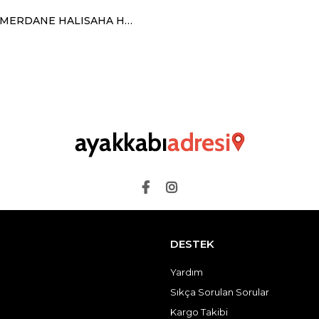
LİON 1453 MERDANE HALISAHA HARDAL SİYAH
DESTEK
Yardım
Sıkça Sorulan Sorular
Kargo Takibi