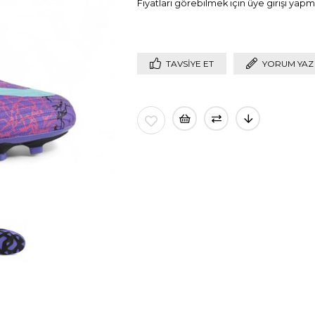
Fiyatları görebilmek için üye girişi yapma
TAVSIYE ET
YORUM YAZ