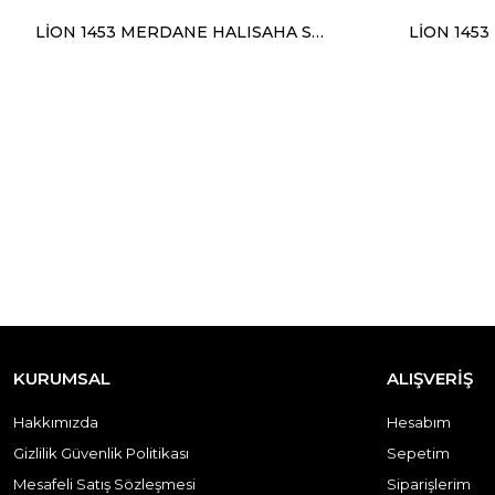
LİON 1453 MERDANE HALISAHA SARI SİYAH
KURUMSAL
ALIŞVERİŞ
Hakkımızda
Hesabım
Gizlilik Güvenlik Politikası
Sepetim
Mesafeli Satış Sözleşmesi
Siparişlerim