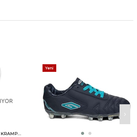
Yeni
Ürün
DUGANA 2301 MERDANE KRAMPON SİYAH SİYAH TURUNCU